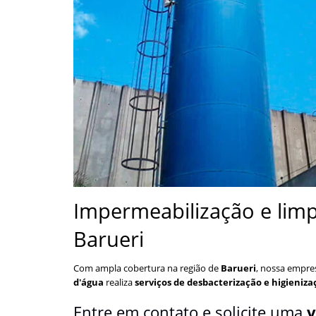
Impermeabilização e lim
Barueri
Com ampla cobertura na região de
Barueri
, nossa empre
d'água
realiza
serviços de desbacterização e higieniz
Entre em contato e solicite uma
v