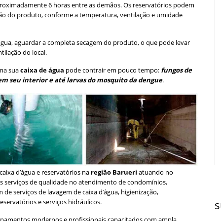
roximadamente 6 horas entre as demãos. Os reservatórios podem
emão do produto, conforme a temperatura, ventilação e umidade
’água, aguardar a completa secagem do produto, o que pode levar
tilação do local.
uma sua
caixa de água
pode contrair em pouco tempo:
fungos de
em seu interior e até larvas do mosquito da dengue
.
ixa d’água e reservatórios na
região Barueri
atuando no
es serviços de qualidade no atendimento de condomínios,
am de serviços de lavagem de caixa d’água, higienização,
servatórios e serviços hidráulicos.
s
ipamentos modernos e profissionais capacitados com ampla