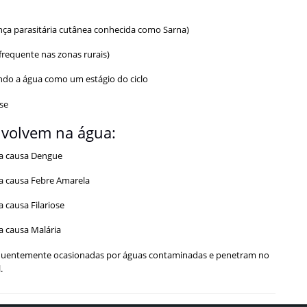
nça parasitária cutânea conhecida como Sarna)
requente nas zonas rurais)
ndo a água como um estágio do ciclo
se
nvolvem na água:
ua causa Dengue
ua causa Febre Amarela
 causa Filariose
a causa Malária
 frequentemente ocasionadas por águas contaminadas e penetram no
.