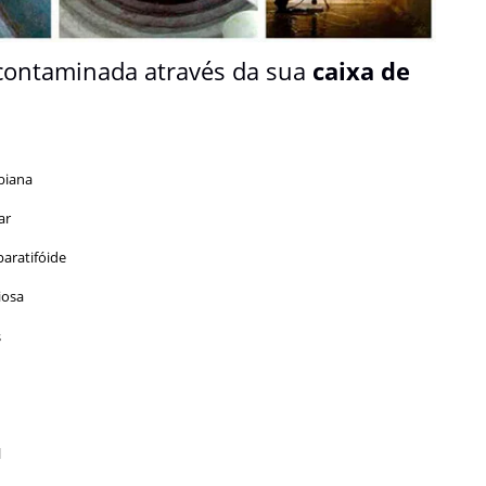
contaminada através da sua
caixa de
biana
ar
paratifóide
iosa
s
l