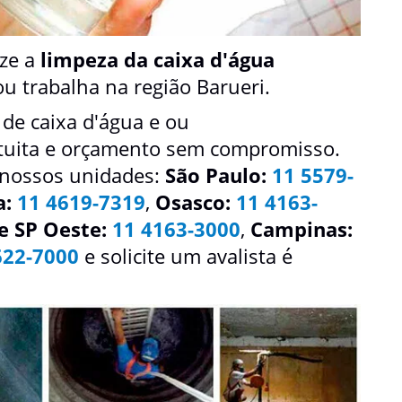
ize a
limpeza da caixa d'água
u trabalha na região Barueri.
 de caixa d'água e ou
atuita e orçamento sem compromisso.
 nossos unidades:
São Paulo:
11 5579-
a:
11 4619-7319
,
Osasco:
11 4163-
e SP Oeste:
11 4163-3000
,
Campinas:
622-7000
e solicite um avalista é