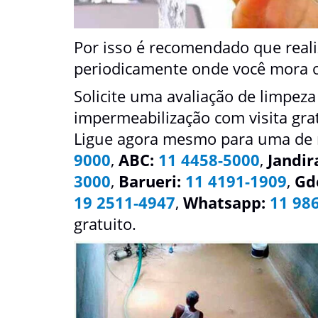
Por isso é recomendado que real
periodicamente onde você mora o
Solicite uma avaliação de limpeza
impermeabilização com visita gr
Ligue agora mesmo para uma de
9000
,
ABC:
11 4458-5000
,
Jandir
3000
,
Barueri:
11 4191-1909
,
Gd
19 2511-4947
,
Whatsapp:
11 98
gratuito.