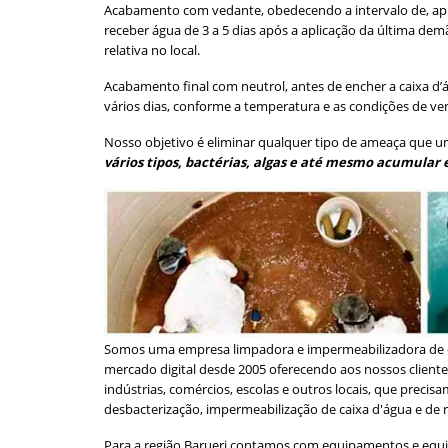
Acabamento com vedante, obedecendo a intervalo de, ap
receber água de 3 a 5 dias após a aplicação da última d
relativa no local.
Acabamento final com neutrol, antes de encher a caixa d
vários dias, conforme a temperatura e as condições de ven
Nosso objetivo é eliminar qualquer tipo de ameaça que 
vários tipos, bactérias, algas e até mesmo acumular 
Somos uma empresa limpadora e impermeabilizadora de ca
mercado digital desde 2005 oferecendo aos nossos client
indústrias, comércios, escolas e outros locais, que precis
desbacterização, impermeabilização de caixa d'água e de re
Para a região Barueri contamos com equipamentos e equ